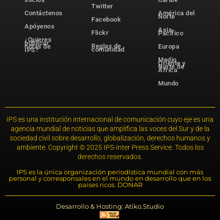
Twitter
Contáctenos
América del
Norte
Facebook
Apóyenos
Asia-
Flickr
Pacífico
¿Quieres
publicar
Reglas de
notas de
Europa
comunidad
IPS?
Medio
Oriente y
Norte de
África
Mundo
IPS es una institución internacional de comunicación cuyo eje es una
agencia mundial de noticias que amplifica las voces del Sur y de la
sociedad civil sobre desarrollo, globalización, derechos humanos y
ambiente. Copyright © 2025 IPS-Inter Press Service. Todos los
derechos reservados.
IPS es la única organización periodística mundial con más
personal y corresponsales en el mundo en desarrollo que en los
países ricos. DONAR
Desarrollo & Hosting: Atiko.Studio