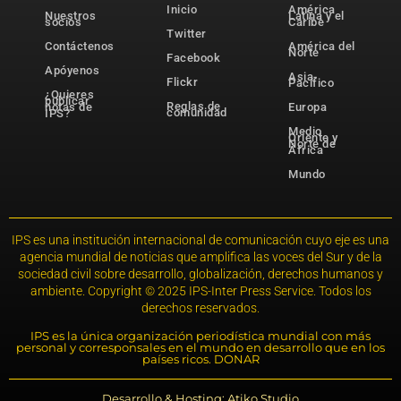
Inicio
América
Nuestros
Latina y el
socios
Caribe
Twitter
Contáctenos
América del
Norte
Facebook
Apóyenos
Asia-
Flickr
Pacífico
¿Quieres
publicar
Reglas de
notas de
Europa
comunidad
IPS?
Medio
Oriente y
Norte de
África
Mundo
IPS es una institución internacional de comunicación cuyo eje es una
agencia mundial de noticias que amplifica las voces del Sur y de la
sociedad civil sobre desarrollo, globalización, derechos humanos y
ambiente. Copyright © 2025 IPS-Inter Press Service. Todos los
derechos reservados.
IPS es la única organización periodística mundial con más
personal y corresponsales en el mundo en desarrollo que en los
países ricos. DONAR
Desarrollo & Hosting: Atiko.Studio