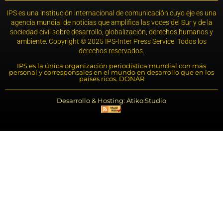
IPS es una institución internacional de comunicación cuyo eje es una
agencia mundial de noticias que amplifica las voces del Sur y de la
sociedad civil sobre desarrollo, globalización, derechos humanos y
ambiente. Copyright © 2025 IPS-Inter Press Service. Todos los
derechos reservados.
IPS es la única organización periodística mundial con más
personal y corresponsales en el mundo en desarrollo que en los
países ricos. DONAR
Desarrollo & Hosting: Atiko.Studio