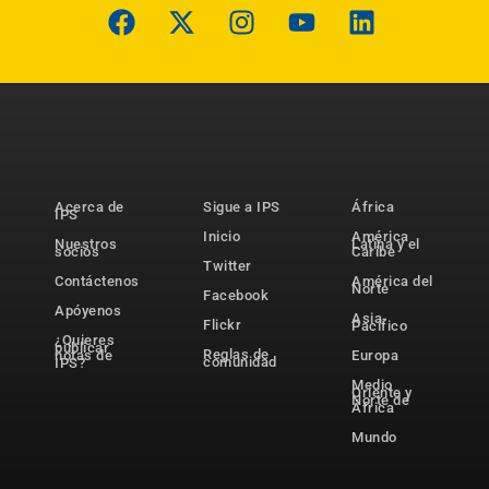
Acerca de
Sigue a IPS
África
IPS
Inicio
América
Nuestros
Latina y el
socios
Caribe
Twitter
Contáctenos
América del
Norte
Facebook
Apóyenos
Asia-
Flickr
Pacífico
¿Quieres
publicar
Reglas de
notas de
Europa
comunidad
IPS?
Medio
Oriente y
Norte de
África
Mundo