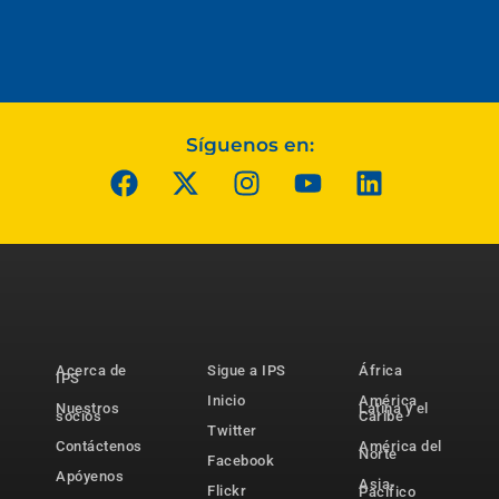
Síguenos en:
Acerca de
Sigue a IPS
África
IPS
Inicio
América
Nuestros
Latina y el
socios
Caribe
Twitter
Contáctenos
América del
Norte
Facebook
Apóyenos
Asia-
Flickr
Pacífico