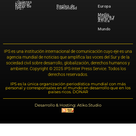
¿Quieres
publicar
Reglas de
notas de
Europa
comunidad
IPS?
Medio
Oriente y
Norte de
África
Mundo
IPS es una institución internacional de comunicación cuyo eje es una
agencia mundial de noticias que amplifica las voces del Sur y de la
sociedad civil sobre desarrollo, globalización, derechos humanos y
ambiente. Copyright © 2025 IPS-Inter Press Service. Todos los
derechos reservados.
IPS es la única organización periodística mundial con más
personal y corresponsales en el mundo en desarrollo que en los
países ricos. DONAR
Desarrollo & Hosting: Atiko.Studio