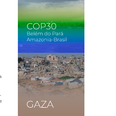
d
a
,
ue