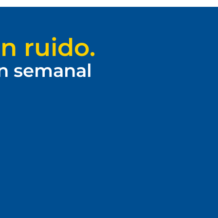
n ruido.
ín semanal