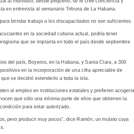
ual al individuo, desde pequeño, se le cree conciencia y
osta en entrevista al semanario Tribuna de La Habana.
s para brindar trabajo a los discapacitados no son suficientes.
cuciantes en la sociedad cubana actual, podría tener
programa que se implanta en todo el país desde septiembre
os del país, Boyeros, en la Habana, y Santa Clara, a 300
s positivos en la incorporación de una cifra apreciable de
 que se decidió extenderlo a toda la isla.
ten al empleo en instituciones estatales y prefieren acogers
onocen que sólo una mínima parte de ellos que obtienen la
condición para estar autorizado.
ios, pero producir muy pocos", dice Ramón, un mulato cuya
s.