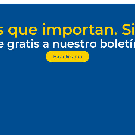
s que importan. Si
e gratis a nuestro bolet
Haz clic aquí