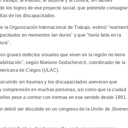
trabajo, al estudio, al deporte y la cultura, sin tabués
de los logros de ese proyecto social, que pretende consagrar
tías de los discapacitados.
e la Organización Internacional de Trabajo, estimó "realmen
pacitados en momentos tan duros" y que "haría falta en la
ura".
on graves defectos visuales que viven en la región no tiene
habilitación", según Mariano Godachevich, coordinador de la
americana de Ciegos (ULAC).
scurrido sin traumas y los discapacitados aseveran que
d y comprensión en muchas personas, asi como que la ciudad
 ellos pese a contrar con normas en ese sentido desde 1991.
or debió ser discutido en un congreso de la Unión de Jóvene