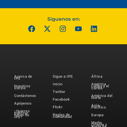
Síguenos en:
Acerca de
Sigue a IPS
África
IPS
Inicio
América
Nuestros
Latina y el
socios
Caribe
Twitter
Contáctenos
América del
Norte
Facebook
Apóyenos
Asia-
Flickr
Pacífico
¿Quieres
publicar
Reglas de
notas de
Europa
comunidad
IPS?
Medio
Oriente y
Norte de