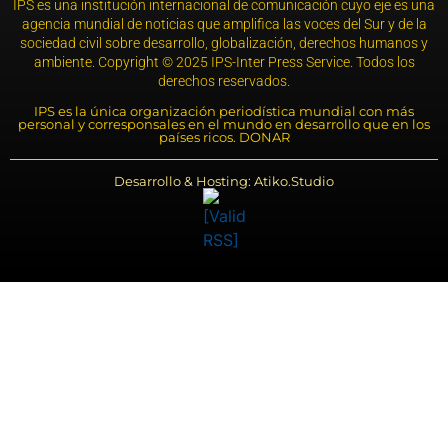
IPS es una institución internacional de comunicación cuyo eje es una
agencia mundial de noticias que amplifica las voces del Sur y de la
sociedad civil sobre desarrollo, globalización, derechos humanos y
ambiente. Copyright © 2025 IPS-Inter Press Service. Todos los
derechos reservados.
IPS es la única organización periodística mundial con más
personal y corresponsales en el mundo en desarrollo que en los
países ricos. DONAR
Desarrollo & Hosting: Atiko.Studio