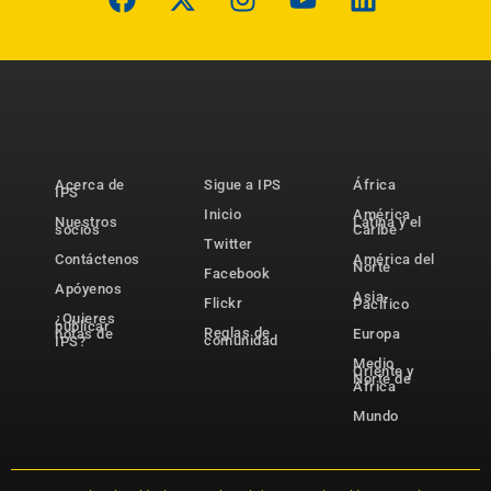
Acerca de
Sigue a IPS
África
IPS
Inicio
América
Nuestros
Latina y el
socios
Caribe
Twitter
Contáctenos
América del
Norte
Facebook
Apóyenos
Asia-
Flickr
Pacífico
¿Quieres
publicar
Reglas de
notas de
Europa
comunidad
IPS?
Medio
Oriente y
Norte de
África
Mundo