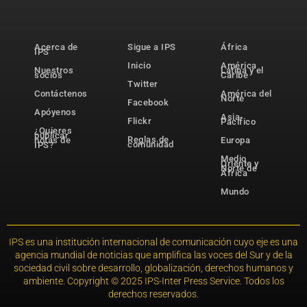
Acerca de
Sigue a IPS
África
IPS
Inicio
América
Nuestros
Latina y el
socios
Caribe
Twitter
Contáctenos
América del
Norte
Facebook
Apóyenos
Asia-
Flickr
Pacífico
¿Quieres
publicar
Reglas de
notas de
Europa
comunidad
IPS?
Medio
Oriente y
Norte de
África
Mundo
IPS es una institución internacional de comunicación cuyo eje es una
agencia mundial de noticias que amplifica las voces del Sur y de la
sociedad civil sobre desarrollo, globalización, derechos humanos y
ambiente. Copyright © 2025 IPS-Inter Press Service. Todos los
derechos reservados.