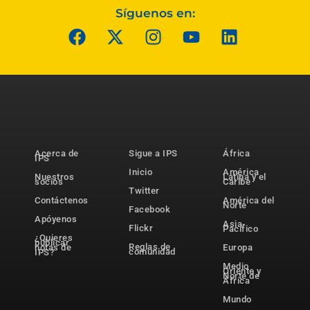
Síguenos en:
Acerca de
Sigue a IPS
África
IPS
Inicio
América
Nuestros
Latina y el
socios
Caribe
Twitter
Contáctenos
América del
Norte
Facebook
Apóyenos
Asia-
Flickr
Pacífico
¿Quieres
publicar
Reglas de
notas de
Europa
comunidad
IPS?
Medio
Oriente y
Norte de
África
Mundo