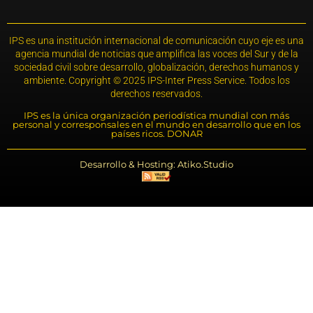
IPS es una institución internacional de comunicación cuyo eje es una
agencia mundial de noticias que amplifica las voces del Sur y de la
sociedad civil sobre desarrollo, globalización, derechos humanos y
ambiente. Copyright © 2025 IPS-Inter Press Service. Todos los
derechos reservados.
IPS es la única organización periodística mundial con más
personal y corresponsales en el mundo en desarrollo que en los
países ricos. DONAR
Desarrollo & Hosting: Atiko.Studio