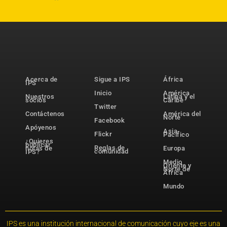
Acerca de
Sigue a IPS
África
IPS
Inicio
América
Nuestros
Latina y el
socios
Caribe
Twitter
Contáctenos
América del
Norte
Facebook
Apóyenos
Asia-
Flickr
Pacífico
¿Quieres
publicar
Reglas de
notas de
Europa
comunidad
IPS?
Medio
Oriente y
Norte de
África
Mundo
IPS es una institución internacional de comunicación cuyo eje es una