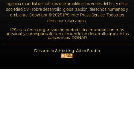
agencia mundial de noticias que amplifica las voces del Sur y de la
sociedad civil sobre desarrollo, globalización, derechos humanos y
ambiente. Copyright © 2025 IPS-Inter Press Service. Todos los
derechos reservados.
IPS es la única organización periodística mundial con más
personal y corresponsales en el mundo en desarrollo que en los
países ricos. DONAR
Desarrollo & Hosting: Atiko.Studio