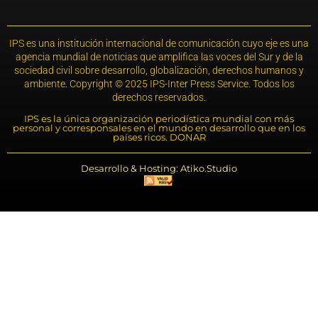
IPS es una institución internacional de comunicación cuyo eje es una
agencia mundial de noticias que amplifica las voces del Sur y de la
sociedad civil sobre desarrollo, globalización, derechos humanos y
ambiente. Copyright © 2025 IPS-Inter Press Service. Todos los
derechos reservados.
IPS es la única organización periodística mundial con más
personal y corresponsales en el mundo en desarrollo que en los
países ricos. DONAR
Desarrollo & Hosting: Atiko.Studio