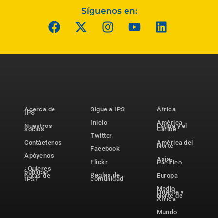
Síguenos en:
Acerca de
Sigue a IPS
África
IPS
Inicio
América
Nuestros
Latina y el
socios
Caribe
Twitter
Contáctenos
América del
Norte
Facebook
Apóyenos
Asia-
Flickr
Pacífico
¿Quieres
publicar
Reglas de
notas de
Europa
comunidad
IPS?
Medio
Oriente y
Norte de
África
Mundo