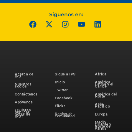
Síguenos en:
Acerca de
Sigue a IPS
África
IPS
Inicio
América
Nuestros
Latina y el
socios
Caribe
Twitter
Contáctenos
América del
Norte
Facebook
Apóyenos
Asia-
Flickr
Pacífico
¿Quieres
publicar
Reglas de
notas de
Europa
comunidad
IPS?
Medio
Oriente y
Norte de
África