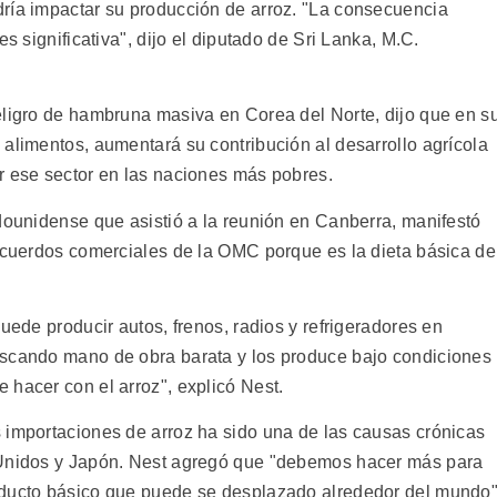
ría impactar su producción de arroz. "La consecuencia
es significativa", dijo el diputado de Sri Lanka, M.C.
eligro de hambruna masiva en Corea del Norte, dijo que en s
alimentos, aumentará su contribución al desarrollo agrícola
r ese sector en las naciones más pobres.
adounidense que asistió a la reunión en Canberra, manifestó
 acuerdos comerciales de la OMC porque es la dieta básica de
uede producir autos, frenos, radios y refrigeradores en
uscando mano de obra barata y los produce bajo condiciones
 hacer con el arroz", explicó Nest.
 importaciones de arroz ha sido una de las causas crónicas
 Unidos y Japón. Nest agregó que "debemos hacer más para
oducto básico que puede se desplazado alrededor del mundo"