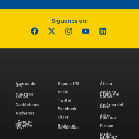
Síguenos en:
Acerca de
Sigue a IPS
África
IPS
Inicio
América
Nuestros
Latina y el
socios
Caribe
Twitter
Contáctenos
América del
Norte
Facebook
Apóyenos
Asia-
Flickr
Pacífico
¿Quieres
publicar
Reglas de
notas de
Europa
comunidad
IPS?
Medio
Oriente y
Norte de