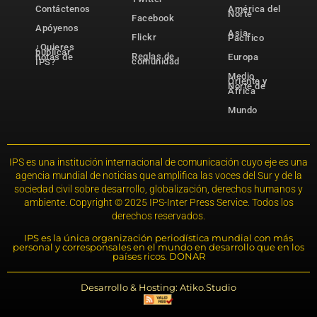
Contáctenos
América del
Norte
Facebook
Apóyenos
Asia-
Flickr
Pacífico
¿Quieres
publicar
Reglas de
notas de
Europa
comunidad
IPS?
Medio
Oriente y
Norte de
África
Mundo
IPS es una institución internacional de comunicación cuyo eje es una
agencia mundial de noticias que amplifica las voces del Sur y de la
sociedad civil sobre desarrollo, globalización, derechos humanos y
ambiente. Copyright © 2025 IPS-Inter Press Service. Todos los
derechos reservados.
IPS es la única organización periodística mundial con más
personal y corresponsales en el mundo en desarrollo que en los
países ricos. DONAR
Desarrollo & Hosting: Atiko.Studio