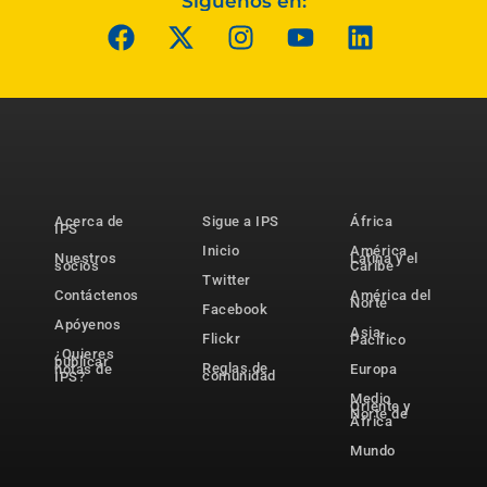
Síguenos en:
Acerca de
Sigue a IPS
África
IPS
Inicio
América
Nuestros
Latina y el
socios
Caribe
Twitter
Contáctenos
América del
Norte
Facebook
Apóyenos
Asia-
Flickr
Pacífico
¿Quieres
publicar
Reglas de
notas de
Europa
comunidad
IPS?
Medio
Oriente y
Norte de
África
Mundo