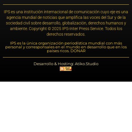
IPS es una institución internacional de comunicación cuyo eje es una
agencia mundial de noticias que amplifica las voces del Sur y de la
sociedad civil sobre desarrollo, globalización, derechos humanos y
ambiente. Copyright © 2025 IPS-Inter Press Service. Todos los
derechos reservados.
IPS es la única organización periodística mundial con más
personal y corresponsales en el mundo en desarrollo que en los
países ricos. DONAR
Desarrollo & Hosting: Atiko.Studio