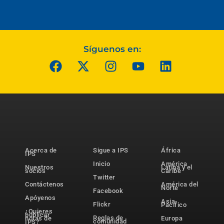
Síguenos en:
Acerca de
Sigue a IPS
África
IPS
Inicio
América
Nuestros
Latina y el
socios
Caribe
Twitter
Contáctenos
América del
Norte
Facebook
Apóyenos
Asia-
Flickr
Pacífico
¿Quieres
publicar
Reglas de
notas de
Europa
comunidad
IPS?