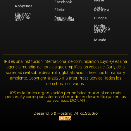
Norte
Facebook
Apóyenos
Asia-
Flickr
Pacífico
¿Quieres
publicar
Reglas de
notas de
Europa
comunidad
IPS?
Medio
Oriente y
Norte de
África
Mundo
IPS es una institución internacional de comunicación cuyo eje es una
agencia mundial de noticias que amplifica las voces del Sur y de la
sociedad civil sobre desarrollo, globalización, derechos humanos y
ambiente. Copyright © 2025 IPS-Inter Press Service. Todos los
derechos reservados.
IPS es la única organización periodística mundial con más
personal y corresponsales en el mundo en desarrollo que en los
países ricos. DONAR
Desarrollo & Hosting: Atiko.Studio