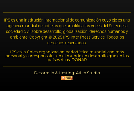
IPS es una institución internacional de comunicación cuyo eje es una
agencia mundial de noticias que amplifica las voces del Sur y de la
sociedad civil sobre desarrollo, globalización, derechos humanos y
ambiente. Copyright © 2025 IPS-Inter Press Service. Todos los
derechos reservados.
IPS es la única organización periodística mundial con más
personal y corresponsales en el mundo en desarrollo que en los
países ricos. DONAR
Desarrollo & Hosting: Atiko.Studio