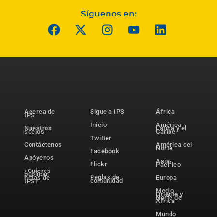
Síguenos en:
Acerca de
Sigue a IPS
África
IPS
Inicio
América
Nuestros
Latina y el
socios
Caribe
Twitter
Contáctenos
América del
Norte
Facebook
Apóyenos
Asia-
Flickr
Pacífico
¿Quieres
publicar
Reglas de
notas de
Europa
comunidad
IPS?
Medio
Oriente y
Norte de
África
Mundo