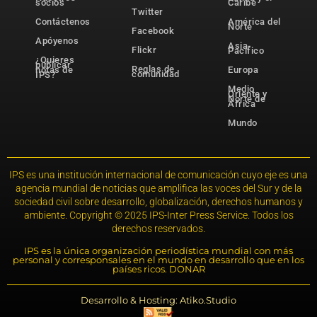
socios
Caribe
Twitter
Contáctenos
América del
Norte
Facebook
Apóyenos
Asia-
Flickr
Pacífico
¿Quieres
publicar
Reglas de
notas de
Europa
comunidad
IPS?
Medio
Oriente y
Norte de
África
Mundo
IPS es una institución internacional de comunicación cuyo eje es una
agencia mundial de noticias que amplifica las voces del Sur y de la
sociedad civil sobre desarrollo, globalización, derechos humanos y
ambiente. Copyright © 2025 IPS-Inter Press Service. Todos los
derechos reservados.
IPS es la única organización periodística mundial con más
personal y corresponsales en el mundo en desarrollo que en los
países ricos. DONAR
Desarrollo & Hosting: Atiko.Studio