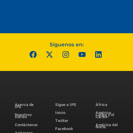
Síguenos en:
Acerca de
Sigue a IPS
África
IPS
Inicio
América
Nuestros
Latina y el
socios
Caribe
Twitter
Contáctenos
América del
Norte
Facebook
Apóyenos