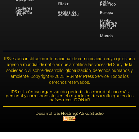
Asia-
Flickr
Pacífico
¿Quieres
publicar
Reglas de
notas de
Europa
comunidad
IPS?
Medio
Oriente y
Norte de
África
Mundo
IPS es una institución internacional de comunicación cuyo eje es una
agencia mundial de noticias que amplifica las voces del Sur y de la
sociedad civil sobre desarrollo, globalización, derechos humanos y
ambiente. Copyright © 2025 IPS-Inter Press Service. Todos los
derechos reservados.
IPS es la única organización periodística mundial con más
personal y corresponsales en el mundo en desarrollo que en los
países ricos. DONAR
Desarrollo & Hosting: Atiko.Studio