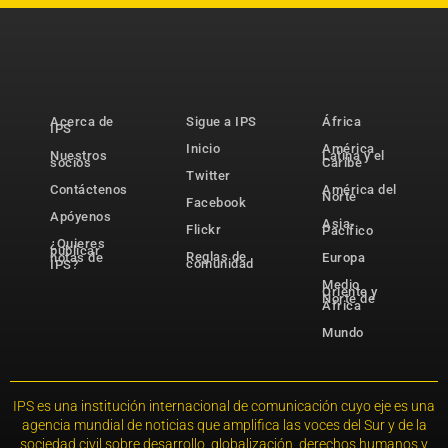
Acerca de
Sigue a IPS
África
IPS
Inicio
América
Nuestros
Latina y el
socios
Caribe
Twitter
Contáctenos
América del
Norte
Facebook
Apóyenos
Asia-
Flickr
Pacífico
¿Quieres
publicar
Reglas de
notas de
Europa
comunidad
IPS?
Medio
Oriente y
Norte de
África
Mundo
IPS es una institución internacional de comunicación cuyo eje es una
agencia mundial de noticias que amplifica las voces del Sur y de la
sociedad civil sobre desarrollo, globalización, derechos humanos y