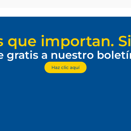
s que importan. Si
e gratis a nuestro bolet
Haz clic aquí