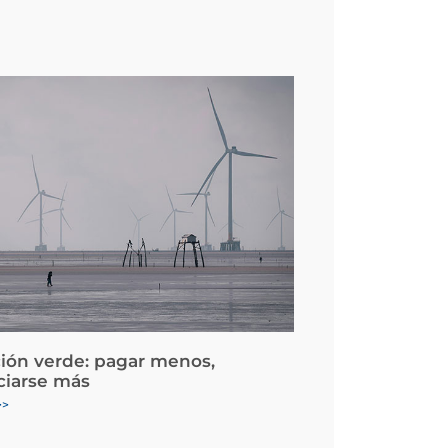
ción verde: pagar menos,
ciarse más
>>