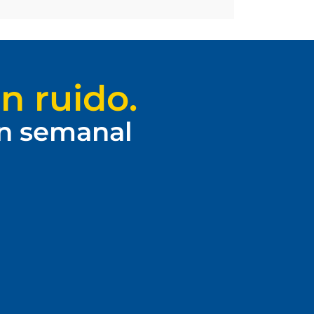
n ruido.
ín semanal