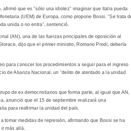
no, afirmó que es "sólo una idiotez" imaginar que Italia pueda
 Monetaria (UEM) de Europa, como propone Bossi. "Se trata d
oda unida o no entra", sentenció.
onal (AN), una de las fuerzas principales de oposición al
torace, dijo que el primer ministro, Romano Prodi, debería
eo para conocer los procedimientos a seguir para el ingreso
cio de Alianza Nacional, un "delito de atentado a la unidad
rupo de ex democristianos que forma parte, al igual que AN,
ha, anunció que el 15 de septiembre realizará una
lia para reafirmar la unidad del país.
o a tomar medidas de represión, afirmando que Bossi se ha
ir más allá.