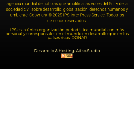
agencia mundial de noticias que amplifica las voces del Sur y de la
sociedad civil sobre desarrollo, globalización, derechos humanos y
ambiente. Copyright © 2025 IPS-Inter Press Service. Todos los
derechos reservados.
IPS es la única organización periodística mundial con más
personal y corresponsales en el mundo en desarrollo que en los
países ricos. DONAR
Desarrollo & Hosting: Atiko.Studio