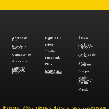
Acerca de
Sigue a IPS
África
IPS
Inicio
América
Nuestros
Latina y el
socios
Caribe
Twitter
Contáctenos
América del
Norte
Facebook
Apóyenos
Asia-
Flickr
Pacífico
¿Quieres
publicar
Reglas de
notas de
Europa
comunidad
IPS?
Medio
Oriente y
Norte de
África
Mundo
IPS es una institución internacional de comunicación cuyo eje es una