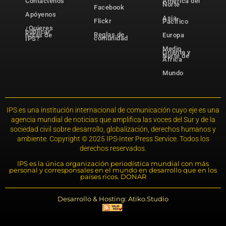
Contáctenos
América del
Norte
Facebook
Apóyenos
Asia-
Flickr
Pacífico
¿Quieres
publicar
Reglas de
notas de
Europa
comunidad
IPS?
Medio
Oriente y
Norte de
África
Mundo
IPS es una institución internacional de comunicación cuyo eje es una
agencia mundial de noticias que amplifica las voces del Sur y de la
sociedad civil sobre desarrollo, globalización, derechos humanos y
ambiente. Copyright © 2025 IPS-Inter Press Service. Todos los
derechos reservados.
IPS es la única organización periodística mundial con más
personal y corresponsales en el mundo en desarrollo que en los
países ricos. DONAR
Desarrollo & Hosting: Atiko.Studio