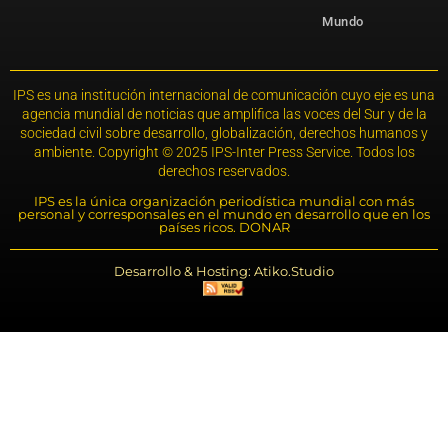
Mundo
IPS es una institución internacional de comunicación cuyo eje es una
agencia mundial de noticias que amplifica las voces del Sur y de la
sociedad civil sobre desarrollo, globalización, derechos humanos y
ambiente. Copyright © 2025 IPS-Inter Press Service. Todos los
derechos reservados.
IPS es la única organización periodística mundial con más
personal y corresponsales en el mundo en desarrollo que en los
países ricos. DONAR
Desarrollo & Hosting: Atiko.Studio