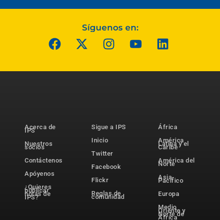
Síguenos en:
Acerca de
Sigue a IPS
África
IPS
Inicio
América
Nuestros
Latina y el
socios
Caribe
Twitter
Contáctenos
América del
Norte
Facebook
Apóyenos
Asia-
Flickr
Pacífico
¿Quieres
publicar
Reglas de
notas de
Europa
comunidad
IPS?
Medio
Oriente y
Norte de
África