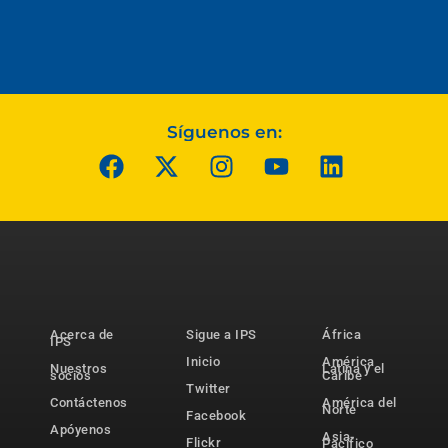
Síguenos en:
Acerca de
Sigue a IPS
África
IPS
Inicio
América
Nuestros
Latina y el
socios
Caribe
Twitter
Contáctenos
América del
Norte
Facebook
Apóyenos
Asia-
Flickr
Pacífico