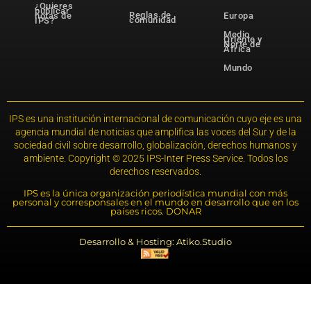
¿Quieres
publicar
Reglas de
notas de
Europa
comunidad
IPS?
Medio
Oriente y
Norte de
África
Mundo
IPS es una institución internacional de comunicación cuyo eje es una
agencia mundial de noticias que amplifica las voces del Sur y de la
sociedad civil sobre desarrollo, globalización, derechos humanos y
ambiente. Copyright © 2025 IPS-Inter Press Service. Todos los
derechos reservados.
IPS es la única organización periodística mundial con más
personal y corresponsales en el mundo en desarrollo que en los
países ricos. DONAR
Desarrollo & Hosting: Atiko.Studio