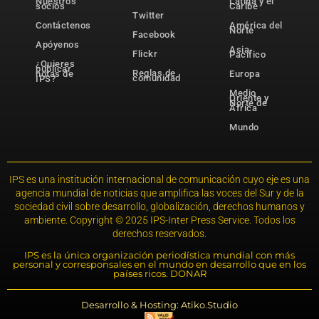
Nuestros
Latina y el
socios
Caribe
Twitter
Contáctenos
América del
Norte
Facebook
Apóyenos
Asia-
Flickr
Pacífico
¿Quieres
publicar
Reglas de
notas de
Europa
comunidad
IPS?
Medio
Oriente y
Norte de
África
Mundo
IPS es una institución internacional de comunicación cuyo eje es una
agencia mundial de noticias que amplifica las voces del Sur y de la
sociedad civil sobre desarrollo, globalización, derechos humanos y
ambiente. Copyright © 2025 IPS-Inter Press Service. Todos los
derechos reservados.
IPS es la única organización periodística mundial con más
personal y corresponsales en el mundo en desarrollo que en los
países ricos. DONAR
Desarrollo & Hosting: Atiko.Studio