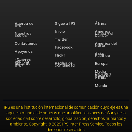
Acerca de
Sigue a IPS
África
IPS
Inicio
América
Nuestros
Latina y el
socios
Caribe
Twitter
Contáctenos
América del
Norte
Facebook
Apóyenos
Asia-
Flickr
Pacífico
¿Quieres
publicar
Reglas de
notas de
Europa
comunidad
IPS?
Medio
Oriente y
Norte de
África
Mundo
IPS es una institución internacional de comunicación cuyo eje es una
agencia mundial de noticias que amplifica las voces del Sur y de la
sociedad civil sobre desarrollo, globalización, derechos humanos y
ambiente. Copyright © 2025 IPS-Inter Press Service. Todos los
derechos reservados.