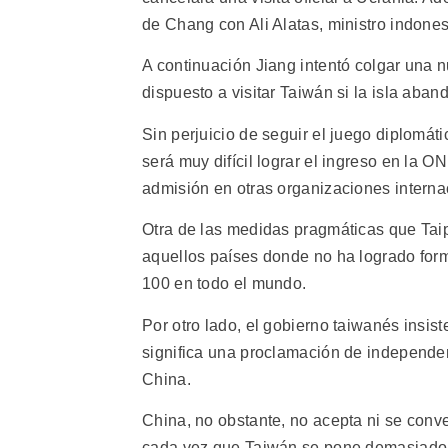
de Chang con Ali Alatas, ministro indones
A continuación Jiang intentó colgar una n
dispuesto a visitar Taiwán si la isla aban
Sin perjuicio de seguir el juego diplomát
será muy difícil lograr el ingreso en la 
admisión en otras organizaciones interna
Otra de las medidas pragmáticas que Taipe
aquellos países donde no ha logrado form
100 en todo el mundo.
Por otro lado, el gobierno taiwanés insist
significa una proclamación de independenc
China.
China, no obstante, no acepta ni se conv
cada vez que Taiwán se pone demasiado at