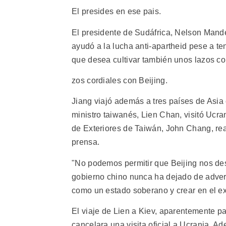
El presides en ese pais.
El presidente de Sudáfrica, Nelson Mand
ayudó a la lucha anti-apartheid pese a te
que desea cultivar también unos lazos cor
zos cordiales con Beijing.
Jiang viajó además a tres países de Asia 
ministro taiwanés, Lien Chan, visitó Ucran
de Exteriores de Taiwán, John Chang, real
prensa.
"No podemos permitir que Beijing nos des
gobierno chino nunca ha dejado de adverti
como un estado soberano y crear en el ext
El viaje de Lien a Kiev, aparentemente p
cancelara una visita oficial a Ucrania. A