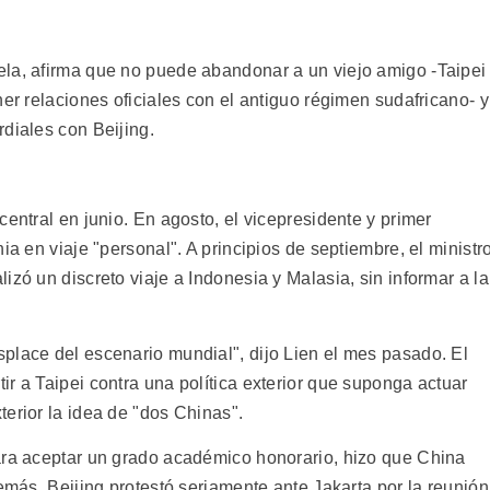
ela, afirma que no puede abandonar a un viejo amigo -Taipei
ner relaciones oficiales con el antiguo régimen sudafricano- y
diales con Beijing.
central en junio. En agosto, el vicepresidente y primer
ia en viaje "personal". A principios de septiembre, el ministr
izó un discreto viaje a Indonesia y Malasia, sin informar a la
place del escenario mundial", dijo Lien el mes pasado. El
r a Taipei contra una política exterior que suponga actuar
erior la idea de "dos Chinas".
ara aceptar un grado académico honorario, hizo que China
demás, Beijing protestó seriamente ante Jakarta por la reunión