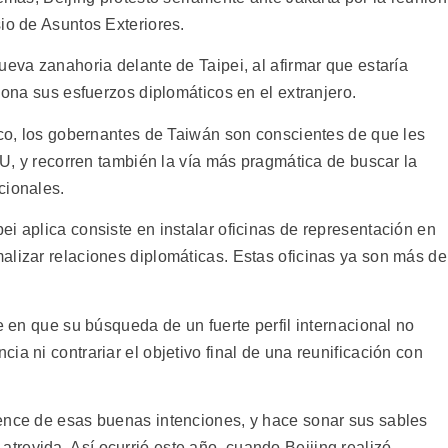
io de Asuntos Exteriores.
ueva zanahoria delante de Taipei, al afirmar que estaría
dona sus esfuerzos diplomáticos en el extranjero.
ico, los gobernantes de Taiwán son conscientes de que les
ONU, y recorren también la vía más pragmática de buscar la
cionales.
i aplica consiste en instalar oficinas de representación en
alizar relaciones diplomáticas. Estas oficinas ya son más de
e en que su búsqueda de un fuerte perfil internacional no
ia ni contrariar el objetivo final de una reunificación con
ence de esas buenas intenciones, y hace sonar sus sables
revida. Así ocurrió este año, cuando Beijing realizó