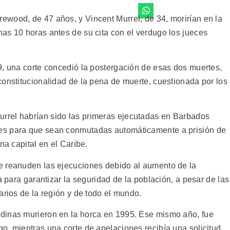
wood, de 47 años, y Vincent Murrel, de 34, morirían en la
as 10 horas antes de su cita con el verdugo los jueces
9, una corte concedió la postergación de esas dos muertes,
constitucionalidad de la pena de muerte, cuestionada por los
rrel habrían sido las primeras ejecutadas en Barbados
es para que sean conmutadas automáticamente a prisión de
na capital en el Caribe.
e reanuden las ejecuciones debido al aumento de la
a para garantizar la seguridad de la población, a pesar de las
arios de la región y de todo el mundo.
dinas murieron en la horca en 1995. Ese mismo año, fue
o, mientras una corte de apelaciones recibía una solicitud