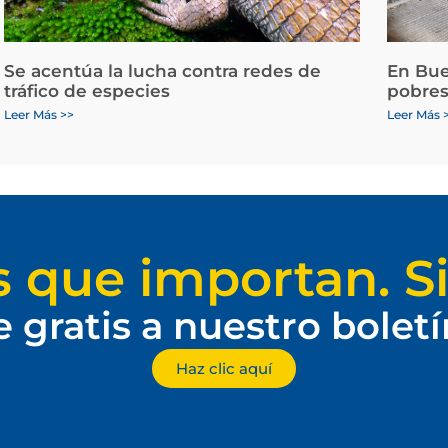
Se acentúa la lucha contra redes de
En Bue
tráfico de especies
pobres
Leer Más >>
Leer Más 
s que importan. Si
e gratis a nuestro bolet
Haz clic aquí