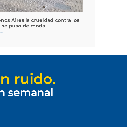
nos Aires la crueldad contra los
 se puso de moda
>>
n ruido.
ín semanal