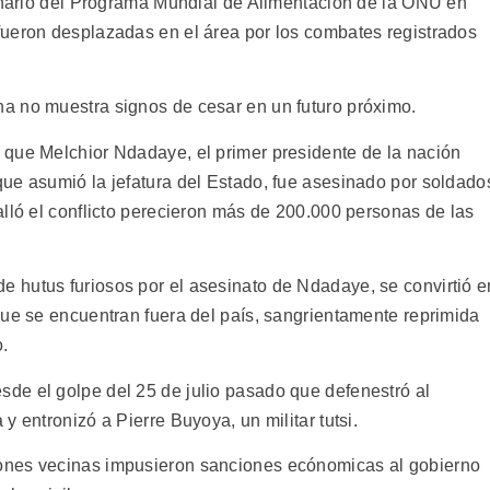
ionario del Programa Mundial de Alimentación de la ONU en
fueron desplazadas en el área por los combates registrados
a no muestra signos de cesar en un futuro próximo.
 que Melchior Ndadaye, el primer presidente de la nación
ue asumió la jefatura del Estado, fue asesinado por soldado
alló el conflicto perecieron más de 200.000 personas de las
 hutus furiosos por el asesinato de Ndadaye, se convirtió e
que se encuentran fuera del país, sangrientamente reprimida
o.
de el golpe del 25 de julio pasado que defenestró al
 entronizó a Pierre Buyoya, un militar tutsi.
ones vecinas impusieron sanciones ecónomicas al gobierno