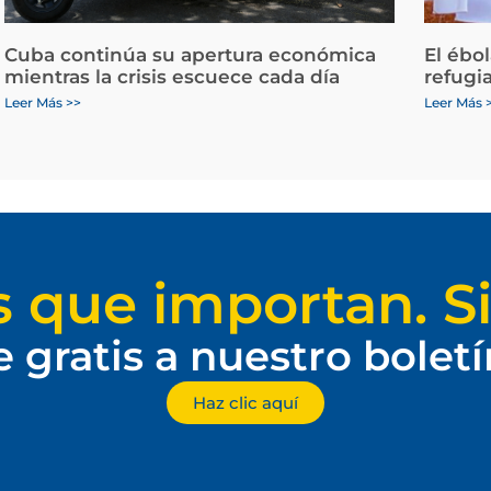
Cuba continúa su apertura económica
El ébo
mientras la crisis escuece cada día
refugi
Leer Más >>
Leer Más 
s que importan. Si
e gratis a nuestro bolet
Haz clic aquí