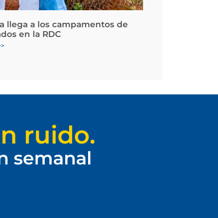
la llega a los campamentos de
ados en la RDC
>>
n ruido.
ín semanal