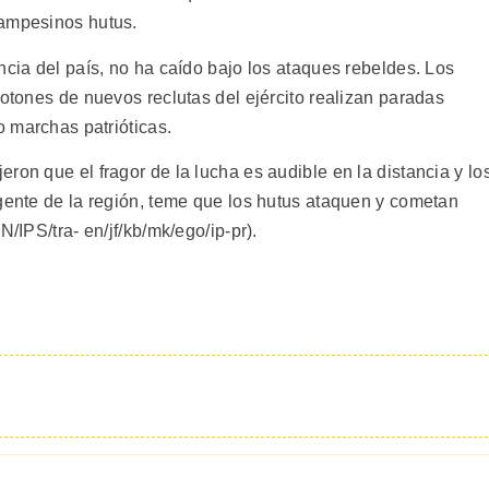
campesinos hutus.
ncia del país, no ha caído bajo los ataques rebeldes. Los
lotones de nuevos reclutas del ejército realizan paradas
o marchas patrióticas.
ron que el fragor de la lucha es audible en la distancia y lo
 gente de la región, teme que los hutus ataquen y cometan
N/IPS/tra- en/jf/kb/mk/ego/ip-pr).