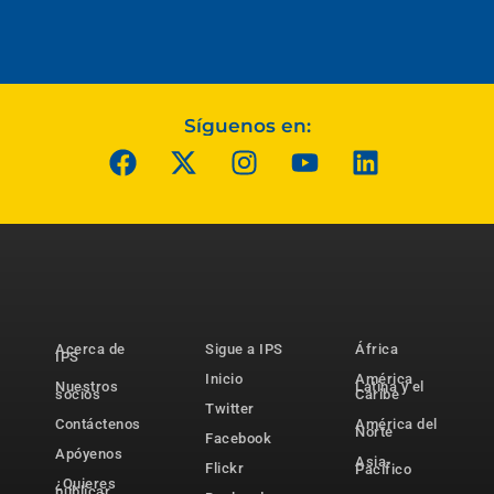
Síguenos en:
Acerca de
Sigue a IPS
África
IPS
Inicio
América
Nuestros
Latina y el
socios
Caribe
Twitter
Contáctenos
América del
Norte
Facebook
Apóyenos
Asia-
Flickr
Pacífico
¿Quieres
publicar