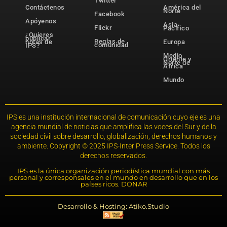
Twitter
Contáctenos
América del
Norte
Facebook
Apóyenos
Asia-
Flickr
Pacífico
¿Quieres
publicar
Reglas de
notas de
Europa
comunidad
IPS?
Medio
Oriente y
Norte de
África
Mundo
IPS es una institución internacional de comunicación cuyo eje es una
agencia mundial de noticias que amplifica las voces del Sur y de la
sociedad civil sobre desarrollo, globalización, derechos humanos y
ambiente. Copyright © 2025 IPS-Inter Press Service. Todos los
derechos reservados.
IPS es la única organización periodística mundial con más
personal y corresponsales en el mundo en desarrollo que en los
países ricos. DONAR
Desarrollo & Hosting: Atiko.Studio