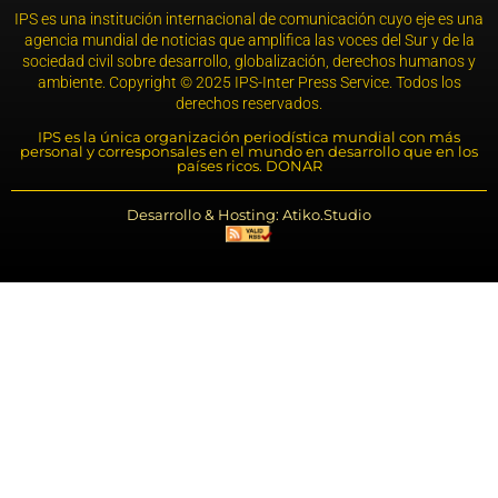
IPS es una institución internacional de comunicación cuyo eje es una
agencia mundial de noticias que amplifica las voces del Sur y de la
sociedad civil sobre desarrollo, globalización, derechos humanos y
ambiente. Copyright © 2025 IPS-Inter Press Service. Todos los
derechos reservados.
IPS es la única organización periodística mundial con más
personal y corresponsales en el mundo en desarrollo que en los
países ricos. DONAR
Desarrollo & Hosting: Atiko.Studio