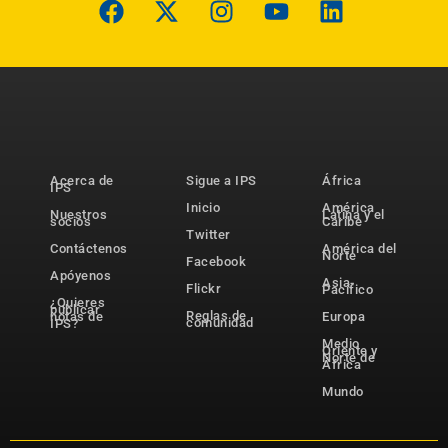
Acerca de
Sigue a IPS
África
IPS
Inicio
América
Nuestros
Latina y el
socios
Caribe
Twitter
Contáctenos
América del
Norte
Facebook
Apóyenos
Asia-
Flickr
Pacífico
¿Quieres
publicar
Reglas de
notas de
Europa
comunidad
IPS?
Medio
Oriente y
Norte de
África
Mundo