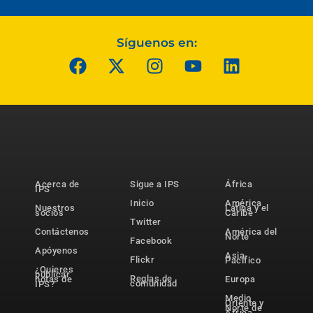
Síguenos en:
Acerca de
Sigue a IPS
África
IPS
Inicio
América
Nuestros
Latina y el
socios
Caribe
Twitter
Contáctenos
América del
Norte
Facebook
Apóyenos
Asia-
Flickr
Pacífico
¿Quieres
publicar
Reglas de
notas de
Europa
comunidad
IPS?
Medio
Oriente y
Norte de
África