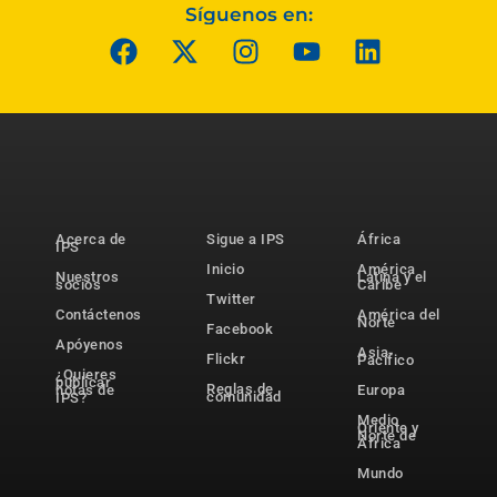
Síguenos en:
Acerca de
Sigue a IPS
África
IPS
Inicio
América
Nuestros
Latina y el
socios
Caribe
Twitter
Contáctenos
América del
Norte
Facebook
Apóyenos
Asia-
Flickr
Pacífico
¿Quieres
publicar
Reglas de
notas de
Europa
comunidad
IPS?
Medio
Oriente y
Norte de
África
Mundo