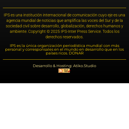
IPS es una institución internacional de comunicación cuyo eje es una
agencia mundial de noticias que amplifica las voces del Sur y de la
sociedad civil sobre desarrollo, globalización, derechos humanos y
ambiente. Copyright © 2025 IPS-Inter Press Service. Todos los
derechos reservados.
IPS es la única organización periodística mundial con más
personal y corresponsales en el mundo en desarrollo que en los
países ricos. DONAR
Desarrollo & Hosting: Atiko.Studio