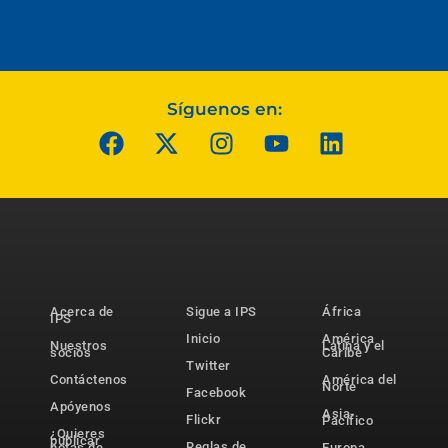
Síguenos en:
Acerca de
Sigue a IPS
África
IPS
Inicio
América
Nuestros
Latina y el
socios
Caribe
Twitter
Contáctenos
América del
Norte
Facebook
Apóyenos
Asia-
Flickr
Pacífico
¿Quieres
publicar
Reglas de
notas de
Europa