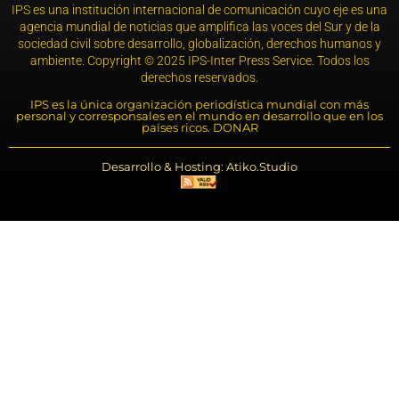
IPS es una institución internacional de comunicación cuyo eje es una
agencia mundial de noticias que amplifica las voces del Sur y de la
sociedad civil sobre desarrollo, globalización, derechos humanos y
ambiente. Copyright © 2025 IPS-Inter Press Service. Todos los
derechos reservados.
IPS es la única organización periodística mundial con más
personal y corresponsales en el mundo en desarrollo que en los
países ricos. DONAR
Desarrollo & Hosting: Atiko.Studio