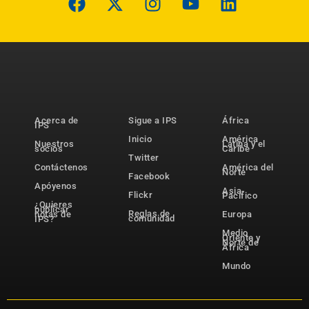
Acerca de
Sigue a IPS
África
IPS
Inicio
América
Nuestros
Latina y el
socios
Caribe
Twitter
Contáctenos
América del
Norte
Facebook
Apóyenos
Asia-
Flickr
Pacífico
¿Quieres
publicar
Reglas de
notas de
Europa
comunidad
IPS?
Medio
Oriente y
Norte de
África
Mundo