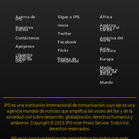
Acerca de
Sigue a IPS
África
IPS
Inicio
América
Nuestros
Latina y el
socios
Caribe
Twitter
Contáctenos
América del
Norte
Facebook
Apóyenos
Asia-
Flickr
Pacífico
¿Quieres
publicar
Reglas de
notas de
Europa
comunidad
IPS?
Medio
Oriente y
Norte de
África
Mundo
IPS es una institución internacional de comunicación cuyo eje es una
agencia mundial de noticias que amplifica las voces del Sur y de la
sociedad civil sobre desarrollo, globalización, derechos humanos y
ambiente. Copyright © 2025 IPS-Inter Press Service. Todos los
derechos reservados.
IPS es la única organización periodística mundial con más