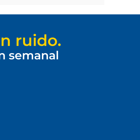
n ruido.
ín semanal