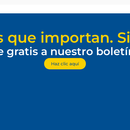
s que importan. Si
e gratis a nuestro bolet
Haz clic aquí