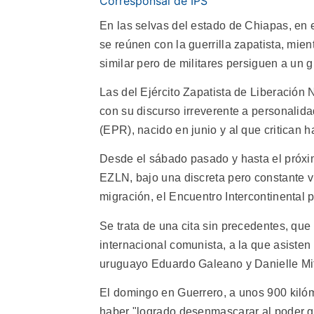
Corresponsal de IPS
En las selvas del estado de Chiapas, en 
se reúnen con la guerrilla zapatista, mie
similar pero de militares persiguen a un 
Las del Ejército Zapatista de Liberación
con su discurso irreverente a personalida
(EPR), nacido en junio y al que critican h
Desde el sábado pasado y hasta el próxim
EZLN, bajo una discreta pero constante vi
migración, el Encuentro Intercontinental 
Se trata de una cita sin precedentes, qu
internacional comunista, a la que asisten
uruguayo Eduardo Galeano y Danielle Mitt
El domingo en Guerrero, a unos 900 kiló
haber "logrado desenmascarar al poder gr