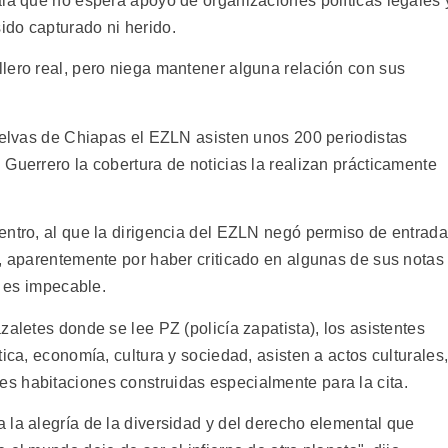
ala que no espera apoyo de organizaciones políticas legales 
do capturado ni herido.
lero real, pero niega mantener alguna relación con sus
 selvas de Chiapas el EZLN asisten unos 200 periodistas
Guerrero la cobertura de noticias la realizan prácticamente
entro, al que la dirigencia del EZLN negó permiso de entrada
e, aparentemente por haber criticado en algunas de sus notas
n es impecable.
zaletes donde se lee PZ (policía zapatista), los asistentes
ica, economía, cultura y sociedad, asisten a actos culturales
s habitaciones construidas especialmente para la cita.
 la alegría de la diversidad y del derecho elemental que