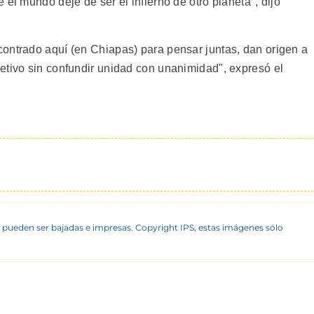
el mundo deje de ser el infierno de otro planeta", dijo
ontrado aquí (en Chiapas) para pensar juntas, dan origen a
etivo sin confundir unidad con unanimidad", expresó el
 pueden ser bajadas e impresas. Copyright IPS, estas imágenes sólo