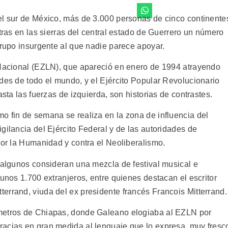
el sur de México, más de 3.000 personas de cinco continente
ntras en las sierras del central estado de Guerrero un número
grupo insurgente al que nadie parece apoyar.
 Nacional (EZLN), que apareció en enero de 1994 atrayendo
des de todo el mundo, y el Ejército Popular Revolucionario
asta las fuerzas de izquierda, son historias de contrastes.
o fin de semana se realiza en la zona de influencia del
gilancia del Ejército Federal y de las autoridades de
por la Humanidad y contra el Neoliberalismo.
e algunos consideran una mezcla de festival musical e
 unos 1.700 extranjeros, entre quienes destacan el escritor
errand, viuda del ex presidente francés Francois Mitterrand.
metros de Chiapas, donde Galeano elogiaba al EZLN por
acias en gran medida al lenguaje que lo expresa, muy fresc