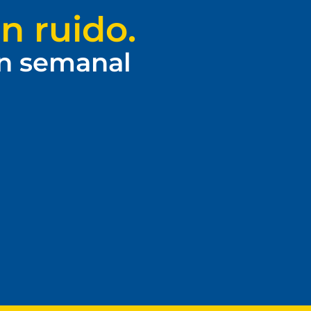
n ruido.
ín semanal