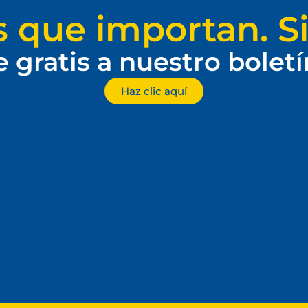
s que importan. Si
e gratis a nuestro bolet
Haz clic aquí