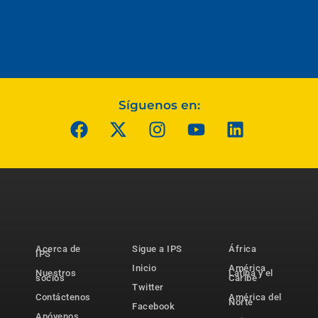
Síguenos en:
Acerca de
Sigue a IPS
África
IPS
Inicio
América
Nuestros
Latina y el
socios
Caribe
Twitter
Contáctenos
América del
Norte
Facebook
Apóyenos