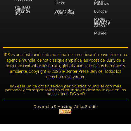
Asia-
Flickr
Pacífico
¿Quieres
publicar
Reglas de
notas de
Europa
comunidad
IPS?
Medio
Oriente y
Norte de
África
Mundo
IPS es una institución internacional de comunicación cuyo eje es una
agencia mundial de noticias que amplifica las voces del Sur y de la
sociedad civil sobre desarrollo, globalización, derechos humanos y
ambiente. Copyright © 2025 IPS-Inter Press Service. Todos los
derechos reservados.
IPS es la única organización periodística mundial con más
personal y corresponsales en el mundo en desarrollo que en los
países ricos. DONAR
Desarrollo & Hosting: Atiko.Studio