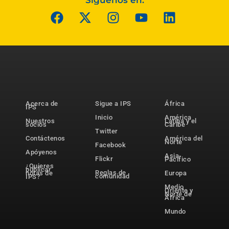
Síguenos en:
Acerca de
Sigue a IPS
África
IPS
Inicio
América
Nuestros
Latina y el
socios
Caribe
Twitter
Contáctenos
América del
Norte
Facebook
Apóyenos
Asia-
Flickr
Pacífico
¿Quieres
publicar
Reglas de
notas de
Europa
comunidad
IPS?
Medio
Oriente y
Norte de
África
Mundo