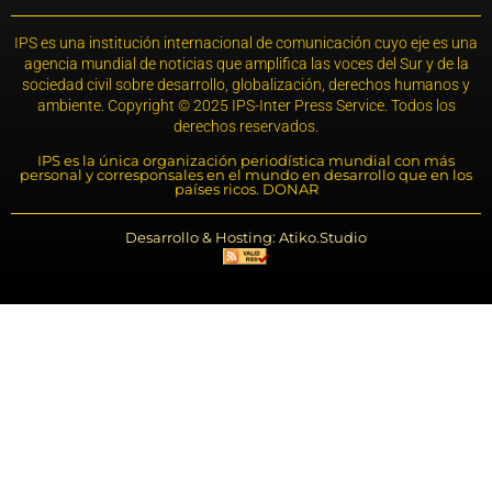
IPS es una institución internacional de comunicación cuyo eje es una
agencia mundial de noticias que amplifica las voces del Sur y de la
sociedad civil sobre desarrollo, globalización, derechos humanos y
ambiente. Copyright © 2025 IPS-Inter Press Service. Todos los
derechos reservados.
IPS es la única organización periodística mundial con más
personal y corresponsales en el mundo en desarrollo que en los
países ricos. DONAR
Desarrollo & Hosting: Atiko.Studio