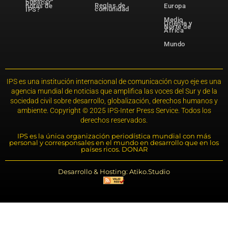
publicar
Reglas de
notas de
Europa
comunidad
IPS?
Medio
Oriente y
Norte de
África
Mundo
IPS es una institución internacional de comunicación cuyo eje es una
agencia mundial de noticias que amplifica las voces del Sur y de la
sociedad civil sobre desarrollo, globalización, derechos humanos y
ambiente. Copyright © 2025 IPS-Inter Press Service. Todos los
derechos reservados.
IPS es la única organización periodística mundial con más
personal y corresponsales en el mundo en desarrollo que en los
países ricos. DONAR
Desarrollo & Hosting: Atiko.Studio