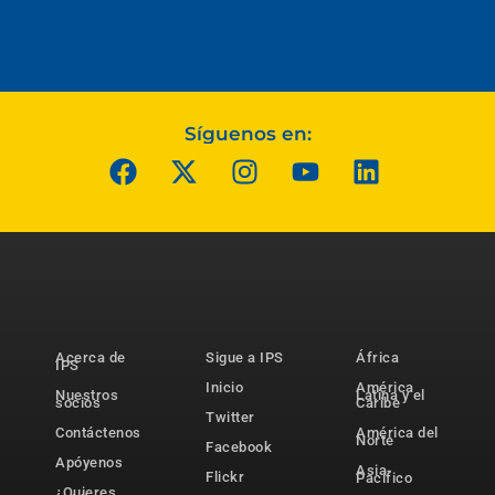
Síguenos en:
Acerca de
Sigue a IPS
África
IPS
Inicio
América
Nuestros
Latina y el
socios
Caribe
Twitter
Contáctenos
América del
Norte
Facebook
Apóyenos
Asia-
Flickr
Pacífico
¿Quieres