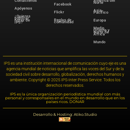
Contáctenos
América del
Norte
Facebook
Apóyenos
Asia-
Flickr
Pacífico
¿Quieres
publicar
Reglas de
notas de
Europa
comunidad
IPS?
Medio
Oriente y
Norte de
África
Mundo
IPS es una institución internacional de comunicación cuyo eje es una
agencia mundial de noticias que amplifica las voces del Sur y de la
sociedad civil sobre desarrollo, globalización, derechos humanos y
ambiente. Copyright © 2025 IPS-Inter Press Service. Todos los
derechos reservados.
IPS es la única organización periodística mundial con más
personal y corresponsales en el mundo en desarrollo que en los
países ricos. DONAR
Desarrollo & Hosting: Atiko.Studio