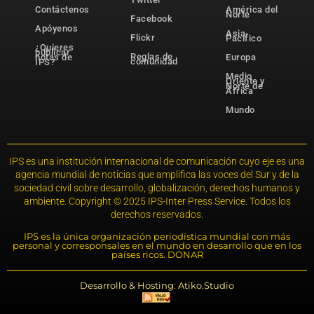
Contáctenos
América del
Norte
Facebook
Apóyenos
Asia-
Flickr
Pacífico
¿Quieres
publicar
Reglas de
notas de
Europa
comunidad
IPS?
Medio
Oriente y
Norte de
África
Mundo
IPS es una institución internacional de comunicación cuyo eje es una
agencia mundial de noticias que amplifica las voces del Sur y de la
sociedad civil sobre desarrollo, globalización, derechos humanos y
ambiente. Copyright © 2025 IPS-Inter Press Service. Todos los
derechos reservados.
IPS es la única organización periodística mundial con más
personal y corresponsales en el mundo en desarrollo que en los
países ricos. DONAR
Desarrollo & Hosting: Atiko.Studio