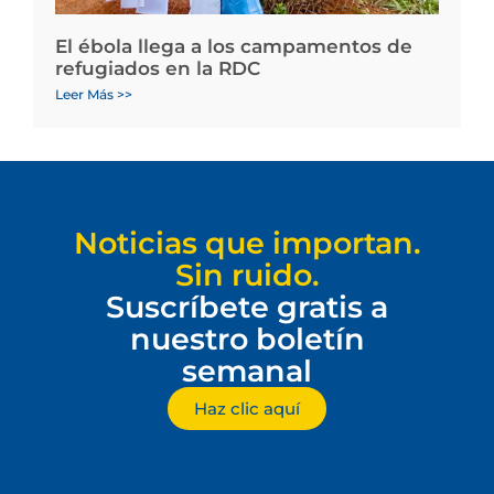
El ébola llega a los campamentos de
refugiados en la RDC
Leer Más >>
Noticias que importan.
Sin ruido.
Suscríbete gratis a
nuestro boletín
semanal
Haz clic aquí