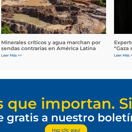
Minerales críticos y agua marchan por
Expert
sendas contrarias en América Latina
“Gaza 
Leer Más >>
Leer Más 
s que importan. Si
e gratis a nuestro bolet
Haz clic aquí