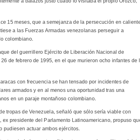
ntemente a balazos justo cuado lo visitaba el propio Orozco,
hace 15 meses, que a semejanza de la persecución en calient
mitiese a las Fuerzas Armadas venezolanas perseguir a
lo colombiano.
aque del guerrillero Ejército de Liberación Nacional de
26 de febrero de 1995, en el que murieron ocho infantes de 
aracas con frecuencia se han tensado por incidentes de
ulares armados y en al menos una oportunidad tras una
olanos en un paraje montañoso colombiano.
 de tropas de Venezuela, señaló que sólo sería viable con
i, ex presidente del Parlamento Latinoamericano, propuso qu
do pudiesen actuar ambos ejércitos.