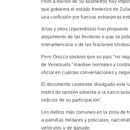
Pero a menos de 50 kilómetros hay importa
que gobierna el estado fronterizo de Zuli
una confusión por fuerzas extranjeras ent
Arias y otros izquierdistas han propuesto
alejamiento de las fronteras o que se pid
interamericana o de las Naciones Unidas
Pero Orozco sostuvo que su pais "no negoc
de Venezuela "mantiee normales y cordial
oficial en cuantas conversaciones y neg
El documento castrense divulgado este l
matriz de opinión adversa a la narco-subv
indicios de su participación".
Los delitos más comunes en la zona de fron
a patrullas militares y policiales, narcotr
vehículos y de ganado.