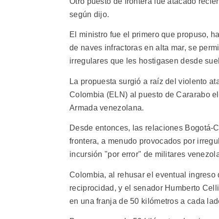
Otro puesto de frontera fue atacado recie
según dijo.
El ministro fue el primero que propuso, 
de naves infractoras en alta mar, se per
irregulares que les hostigasen desde sue
La propuesta surgió a raíz del violento at
Colombia (ELN) al puesto de Cararabo el 
Armada venezolana.
Desde entonces, las relaciones Bogotá-C
frontera, a menudo provocados por irreg
incursión "por error" de militares venez
Colombia, al rehusar el eventual ingreso
reciprocidad, y el senador Humberto Cell
en una franja de 50 kilómetros a cada la