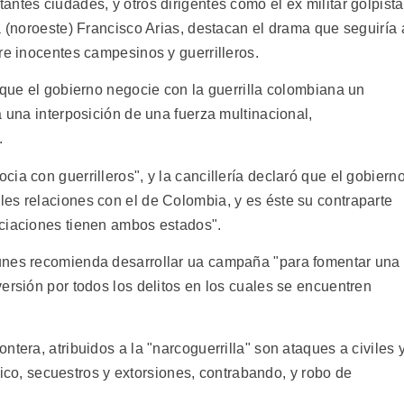
ntes ciudades, y otros dirigentes como el ex militar golpista
a (noroeste) Francisco Arias, destacan el drama que seguiría 
re inocentes campesinos y guerrilleros.
 que el gobierno negocie con la guerrilla colombiana un
a una interposición de una fuerza multinacional,
.
ia con guerrilleros", y la cancillería declaró que el gobiern
es relaciones con el de Colombia, y es éste su contraparte
ociaciones tienen ambos estados".
unes recomienda desarrollar ua campaña "para fomentar una
ersión por todos los delitos en los cuales se encuentren
tera, atribuidos a la "narcoguerrilla" son ataques a civiles 
áfico, secuestros y extorsiones, contrabando, y robo de