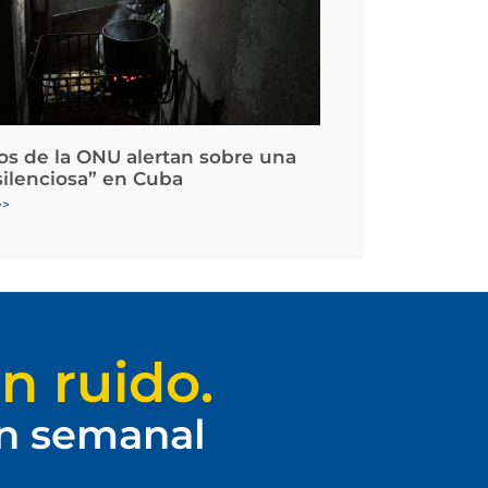
os de la ONU alertan sobre una
silenciosa” en Cuba
>>
n ruido.
ín semanal