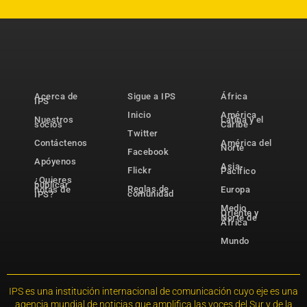
Acerca de
Sigue a IPS
África
IPS
Inicio
América
Nuestros
Latina y el
socios
Caribe
Twitter
Contáctenos
América del
Norte
Facebook
Apóyenos
Asia-
Flickr
Pacífico
¿Quieres
publicar
Reglas de
notas de
Europa
comunidad
IPS?
Medio
Oriente y
Norte de
África
Mundo
IPS es una institución internacional de comunicación cuyo eje es una
agencia mundial de noticias que amplifica las voces del Sur y de la